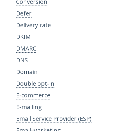
Conversion
Defer
Delivery rate
DKIM
DMARC
DNS
Domain
Double opt-in
E-commerce
E-mailing
Email Service Provider (ESP)
Email-мarketing