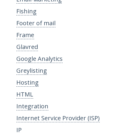
Fishing
Footer of mail
Frame
Glavred
Google Analytics
Greylisting
Hosting
HTML
Integration
Internet Service Provider (ISP)
IP