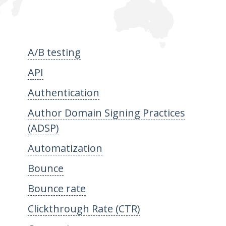
A/B testing
API
Authentication
Author Domain Signing Practices
(ADSP)
Automatization
Bounce
Bounce rate
Clickthrough Rate (CTR)