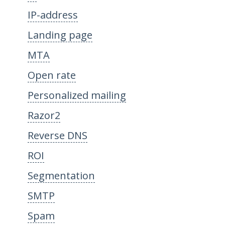
IP-address
Landing page
MTA
Open rate
Personalized mailing
Razor2
Reverse DNS
ROI
Segmentation
SMTP
Spam