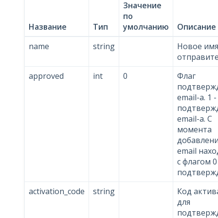
Значение
по
Название
Тип
умолчанию
Описание
name
string
Новое им
отправите
approved
int
0
Флаг
подтверж
email-a. 1 -
подтверж
email-a. С
момента
добавлен
email нахо
с флагом 0
подтвержд
activation_code
string
Код актив
для
подтверж