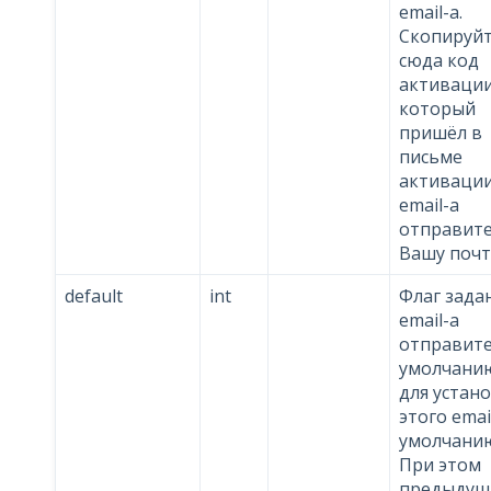
email-a.
Скопируй
сюда код
активации
который
пришёл в
письме
активаци
email-a
отправите
Вашу почт
default
int
Флаг зада
email-a
отправите
умолчанию.
для устан
этого emai
умолчани
При этом
предыдущ