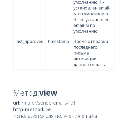
умолчанию. 1 -
установлен email-
м по умолчанию.
0 - не установлен
email-м по
умолчанию.
last_approved
timestamp
Время отправки
последнего
письма
активации
данного email-а.
Метод:
view
url:
/mailer/senderemails/[id]
http-method:
GET
Используется для получения email-a