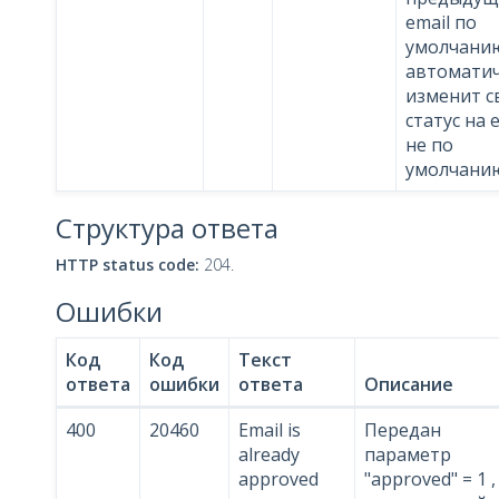
email по
умолчани
автомати
изменит с
статус на 
не по
умолчани
Структура ответа
HTTP status code:
204.
Ошибки
Код
Код
Текст
ответа
ошибки
ответа
Описание
400
20460
Email is
Передан
already
параметр
approved
"approved" = 1 ,