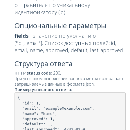
отправителя по уникальному
идентификатору (id).
Опциональные параметры
fields
- значение по умолчанию:
["id","email"]. Список доступных полей: id,
email, name, approved, default, last_approved.
Структура ответа
HTTP status code:
200.
При успешном выполнении запроса метод возвращает
запрашиваемые данные в формате json.
Пример успешного ответа:
{

  "id": 1,

  "email": "example@example.com",

  "name": "Name",

  "approved": 1,

  "default": 1,

  "last_approved": 1474358359
