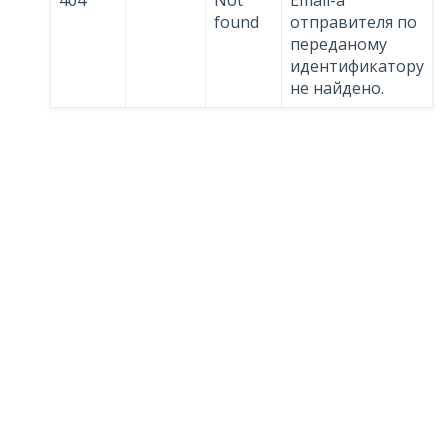
404
Not
Email-a
found
отправителя по
переданому
идентификатору
не найдено.