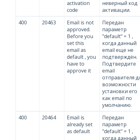
activation
неверный код
code
активации.
400
20463
Email is not
Передан
approved.
параметр
Before you
"default" = 1 ,
set this
когда данный
email as
email еще не
default , you
подтверждён.
have to
Подтвердите
approve it
email
отправителя д
возможности
установки его
как email по
умолчанию.
400
20464
Email is
Передан
already set
параметр
as default
"default" = 1 ,
когда данный