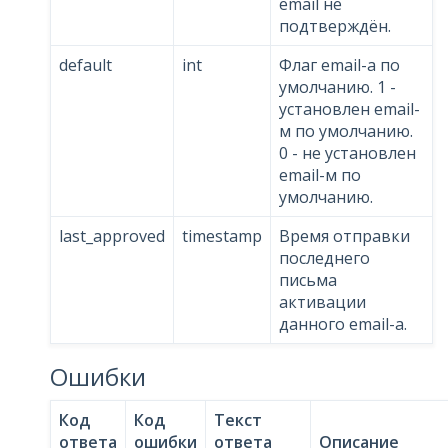
email не
подтверждён.
default
int
Флаг email-а по
умолчанию. 1 -
установлен email-
м по умолчанию.
0 - не установлен
email-м по
умолчанию.
last_approved
timestamp
Время отправки
последнего
письма
активации
данного email-а.
Ошибки
Код
Код
Текст
ответа
ошибки
ответа
Описание