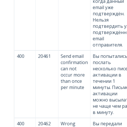
когда данный
email уже
подтверждён.
Нельзя
подтвердить 
подтверждённ
email
отправителя.
400
20461
Send email
Вы попыталис
confirmation
послать
can not
несколько пис
occur more
активации в
than once
течении 1
per minute
минуты. Письм
активации
можно высыла
не чаще чем р
в минуту.
400
20462
Wrong
Вы передали