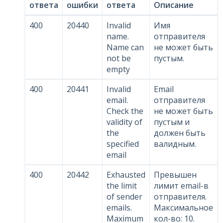
ответа
ошибки
ответа
Описание
400
20440
Invalid
Имя
name.
отправителя
Name can
не может быть
not be
пустым.
empty
400
20441
Invalid
Email
email.
отправителя
Check the
не может быть
validity of
пустым и
the
должен быть
specified
валидным.
email
400
20442
Exhausted
Превышен
the limit
лимит email-в
of sender
отправителя.
emails.
Максимальное
Maximum
кол-во: 10.