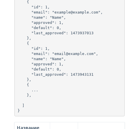
    {

      "id": 1,

      "email": "example@example.com",

      "name": "Name",

      "approved": 1,

      "default": 0,

      "last_approved": 1473937013

    },

    {

      "id": 1,

      "email": "email@example.com",

      "name": "Name",

      "approved": 1,

      "default": 0,

      "last_approved": 1473943131

    },

    {

      ...

    },

  ]

Название