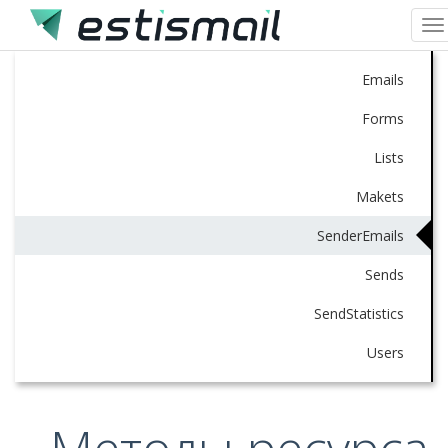
To
na
Emails
Forms
Lists
Makets
SenderEmails
Sends
SendStatistics
Users