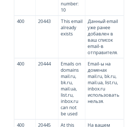
number:
10
400
20443
This email
Данный email
already
уже ранее
exists
добавлен в
ваш список
email-в
отправителя.
400
20444
Emails on
Email-ы на
domains
доменах
mail.ru,
mail.ru, bk.ru,
bk.ru,
mail.ua, list.ru,
mail.ua,
inbox.ru
list.ru,
использовать
inbox.ru
нельзя.
can not
be used
400
20445
At this
На вашем