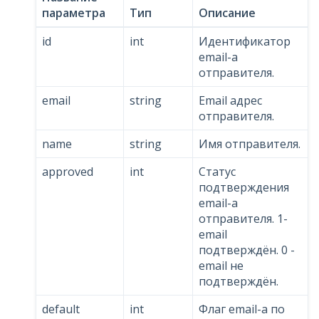
параметра
Тип
Описание
id
int
Идентификатор
email-a
отправителя.
email
string
Email адрес
отправителя.
name
string
Имя отправителя.
approved
int
Статус
подтверждения
email-a
отправителя. 1-
email
подтверждён. 0 -
email не
подтверждён.
default
int
Флаг email-а по