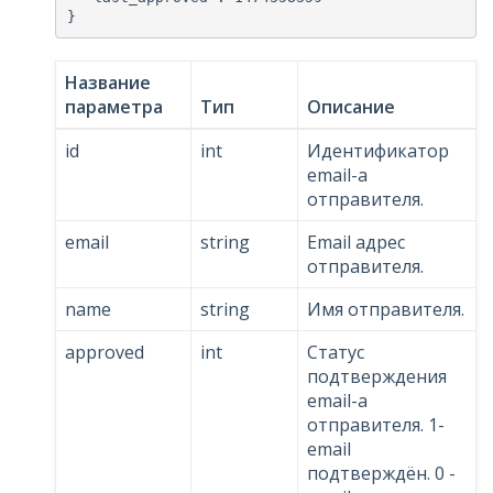
Название
параметра
Тип
Описание
id
int
Идентификатор
email-a
отправителя.
email
string
Email адрес
отправителя.
name
string
Имя отправителя.
approved
int
Статус
подтверждения
email-a
отправителя. 1-
email
подтверждён. 0 -