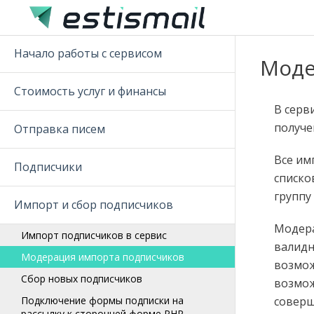
Начало работы с сервисом
Моде
Стоимость услуг и финансы
В серв
получе
Отправка писем
Все им
Подписчики
списко
группу
Импорт и сбор подписчиков
Модера
Импорт подписчиков в сервис
валидн
Модерация импорта подписчиков
возмож
Сбор новых подписчиков
возмож
Подключение формы подписки на
соверш
рассылку к сторонней форме PHP