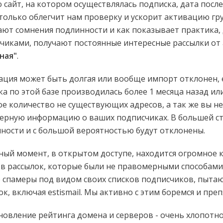
 сайт, на котором осуществлялась подписка, дата посл
 только облегчит нам проверку и ускорит активацию гр
ют сомнения подлинности и как показывает практика,
чиками, получают постоянные интересные рассылки от 
ная"
.
ция может быть долгая или вообще импорт отклонен, е
ка по этой базе производилась более 1 месяца назад и
е количество не существующих адресов, а так же вы 
ерную информацию о ваших подписчиках. В большей ст
ности и с большой вероятностью будут отклонены.
ный момент, в открытом доступе, находится огромное к
в рассылок, которые были не правомерными способами 
 спамеры под видом своих списков подписчиков, пытаю
ок, включая estismail. Мы активно с этим боремся и преп
новление рейтинга домена и серверов - очень хлопотное