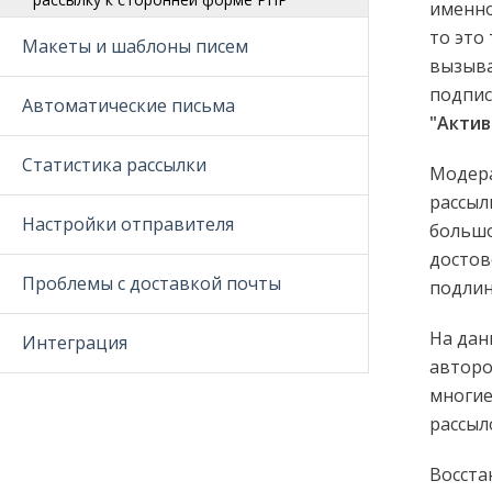
именно
то это
Макеты и шаблоны писем
вызыва
подпис
Автоматические письма
"Актив
Статистика рассылки
Модера
рассыл
Настройки отправителя
большо
достов
Проблемы с доставкой почты
подлин
На дан
Интеграция
авторо
многие
рассыл
Восста